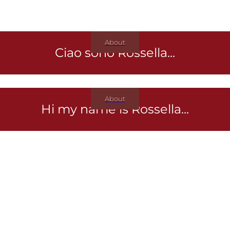
About
Ciao sono Rossella...
About
Hi my name is Rossella...