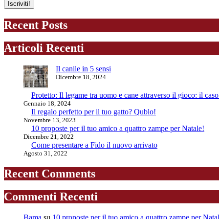
Recent Posts
Articoli Recenti
Il canile in 5 sensi
Dicembre 18, 2024
Protetto: Il legame tra uomo e cane attraverso il gioco: il cas
Gennaio 18, 2024
Il regalo perfetto per il tuo gatto? Qublo!
Novembre 13, 2023
10 proposte per il tuo amico a quattro zampe per Natale!
Dicembre 21, 2022
Come presentare a Fido il nuovo arrivato
Agosto 31, 2022
Recent Comments
Commenti Recenti
Bama
su
10 proposte per il tuo amico a quattro zampe per Nata