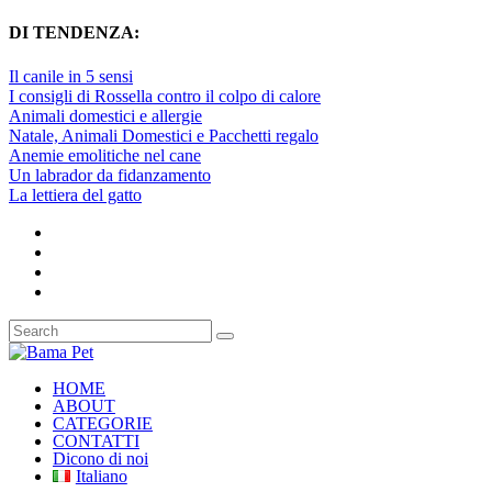
DI TENDENZA:
Il canile in 5 sensi
I consigli di Rossella contro il colpo di calore
Animali domestici e allergie
Natale, Animali Domestici e Pacchetti regalo
Anemie emolitiche nel cane
Un labrador da fidanzamento
La lettiera del gatto
HOME
ABOUT
CATEGORIE
CONTATTI
Dicono di noi
Italiano