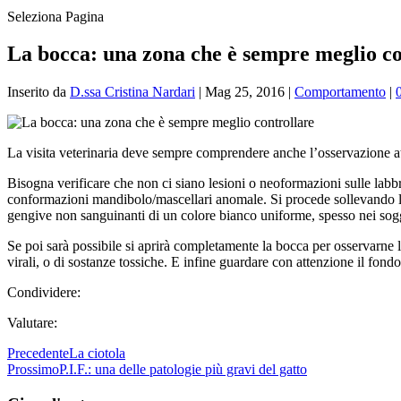
Seleziona Pagina
La bocca: una zona che è sempre meglio co
Inserito da
D.ssa Cristina Nardari
|
Mag 25, 2016
|
Comportamento
|
La visita veterinaria deve sempre comprendere anche l’osservazione at
Bisogna verificare che non ci siano lesioni o neoformazioni sulle labb
conformazioni mandibolo/mascellari anomale.
Si procede sollevando l
gengive non sanguinanti di un colore bianco uniforme, spesso nei sogge
Se poi sarà possibile si aprirà completamente la bocca per osservarne l
virali, o di sostanze tossiche.
E infine guardare con attenzione il fondo 
Condividere:
Valutare:
Precedente
La ciotola
Prossimo
P.I.F.: una delle patologie più gravi del gatto